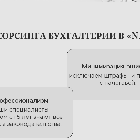
Минимизация ошибок –
исключаем штрафы и проблемы
с налоговой.
ионализм –
пециалисты
в
 5 лет знают все
а 
онодательства.
 "ВЕДЕНИЕ БУХГАЛТЕРСКОГО УЧЕ
т: