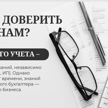
АМ?
УЧЕТА –
, независимо
 Однако
мени, знаний
ухгалтера —
еса.
ИНГА БУХГАЛТЕРИИ В «NADEJNI