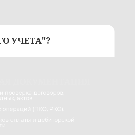
КУМЕНТАЦИЯ
договоров,
.
(ПКО, РКО).
 и дебиторской
 проблемным учетом –
м документы.