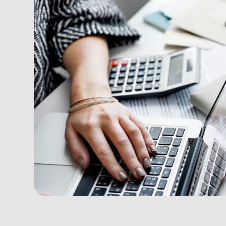
ОСТАВЬТЕ БУХГАЛТЕР
СОСРЕДОТОЧЬТЕСЬ НА
Свяжитесь с нами для бесплатной к
«NADEJNIY BUXGALTER» – ваш надежн
Оставить заявку