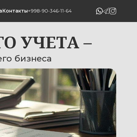
998-90-346-11-64
ЧЕТА –
неса