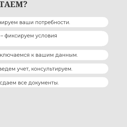
ОТНОЙ ПЛАТЫ
ЕТ
тпускных,
едомостей.
оговоров,