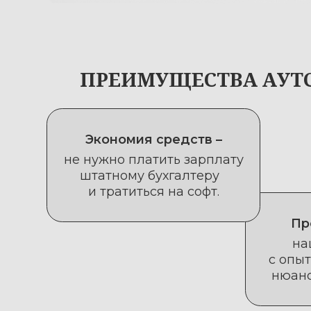
Экономия средств –
не нужно платить зарплату
штатному бухгалтеру
и тратиться на софт.
Професс
наши с
с опытом от
нюансы зак
ЧТО ВХОДИТ В УСЛУГУ
Наш комплексный подход включае